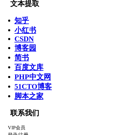
文本提取
知乎
小红书
CSDN
博客园
简书
百度文库
PHP中文网
51CTO博客
脚本之家
联系我们
VIP会员
登录
/
注册