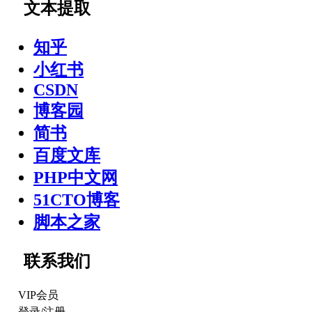
文本提取
知乎
小红书
CSDN
博客园
简书
百度文库
PHP中文网
51CTO博客
脚本之家
联系我们
VIP会员
登录
/
注册