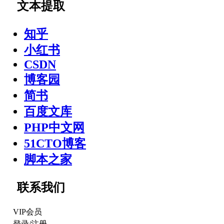
文本提取
知乎
小红书
CSDN
博客园
简书
百度文库
PHP中文网
51CTO博客
脚本之家
联系我们
VIP会员
登录
/
注册