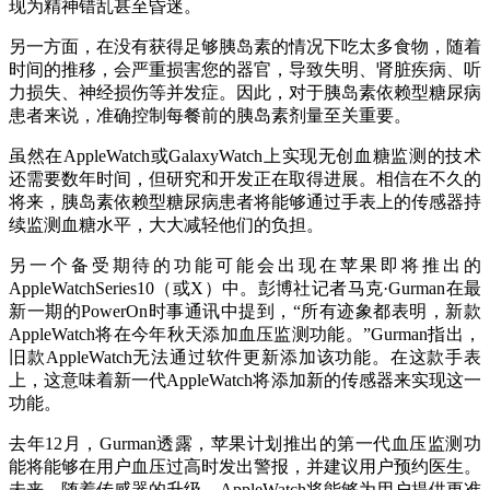
现为精神错乱甚至昏迷。
另一方面，在没有获得足够胰岛素的情况下吃太多食物，随着
时间的推移，会严重损害您的器官，导致失明、肾脏疾病、听
力损失、神经损伤等并发症。因此，对于胰岛素依赖型糖尿病
患者来说，准确控制每餐前的胰岛素剂量至关重要。
虽然在AppleWatch或GalaxyWatch上实现无创血糖监测的技术
还需要数年时间，但研究和开发正在取得进展。相信在不久的
将来，胰岛素依赖型糖尿病患者将能够通过手表上的传感器持
续监测血糖水平，大大减轻他们的负担。
另一个备受期待的功能可能会出现在苹果即将推出的
AppleWatchSeries10（或X）中。彭博社记者马克·Gurman在最
新一期的PowerOn时事通讯中提到，“所有迹象都表明，新款
AppleWatch将在今年秋天添加血压监测功能。”Gurman指出，
旧款AppleWatch无法通过软件更新添加该功能。在这款手表
上，这意味着新一代AppleWatch将添加新的传感器来实现这一
功能。
去年12月，Gurman透露，苹果计划推出的第一代血压监测功
能将能够在用户血压过高时发出警报，并建议用户预约医生。
未来，随着传感器的升级，AppleWatch将能够为用户提供更准