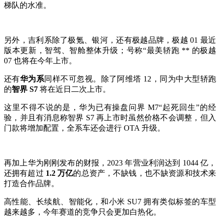
梯队的水准。
另外，吉利系除了极氪、银河，还有极越品牌，极越 01 最近
版本更新，智驾、智舱整体升级；号称“最美轿跑 ** 的极越
07 也将在今年上市。
还有
华为系
同样不可忽视。除了阿维塔 12，同为中大型轿跑
的
智界 S7
将在近日二次上市。
这里不得不说的是，华为已有操盘问界 M7“起死回生”的经
验，并且有消息称智界 S7 再上市时虽然价格不会调整，但入
门款将增加配置，全系车还会进行 OTA 升级。
再加上华为刚刚发布的财报，2023 年营业利润达到 1044 亿，
还拥有超过
1.2 万亿
的总资产，不缺钱，也不缺资源和技术来
打造合作品牌。
高性能、长续航、智能化，和小米 SU7 拥有类似标签的车型
越来越多，今年赛道的竞争只会更加白热化。