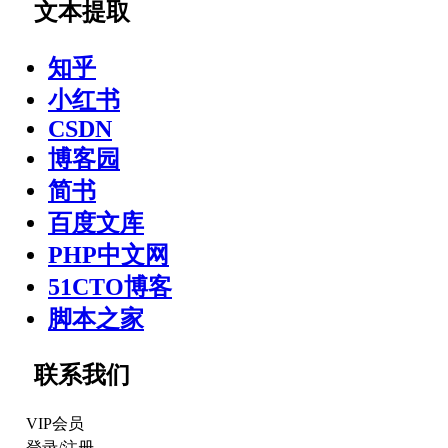
文本提取
知乎
小红书
CSDN
博客园
简书
百度文库
PHP中文网
51CTO博客
脚本之家
联系我们
VIP会员
登录
/
注册