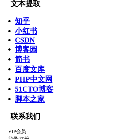
文本提取
知乎
小红书
CSDN
博客园
简书
百度文库
PHP中文网
51CTO博客
脚本之家
联系我们
VIP会员
登录
/
注册