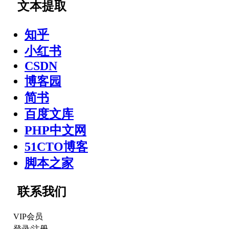
文本提取
知乎
小红书
CSDN
博客园
简书
百度文库
PHP中文网
51CTO博客
脚本之家
联系我们
VIP会员
登录
/
注册